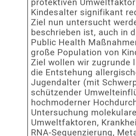
protektiven Umweltfaktor w
Kindesalter signifikant r
Ziel nun untersucht werde
beschrieben ist, auch in d
Public Health Maßnahmen 
große Population von Kind
Ziel wollen wir zugrunde 
die Entstehung allergisc
Jugendalter (mit Schwer
schützender Umwelteinflüs
hochmoderner Hochdurchs
Untersuchung molekular
Umweltfaktoren, Krankhei
RNA-Sequenzierung, Meta