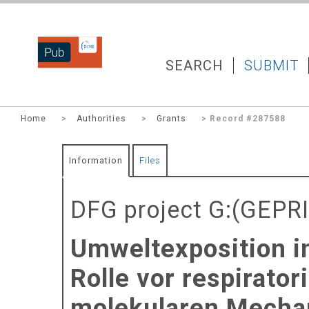
DZNEPUB
SEARCH
SUBMIT
Home
>
Authorities
>
Grants
> Record #287588
Information
Files
DFG project G:(GEPR
Umweltexposition i
Rolle vor respirato
molekularen Mechan