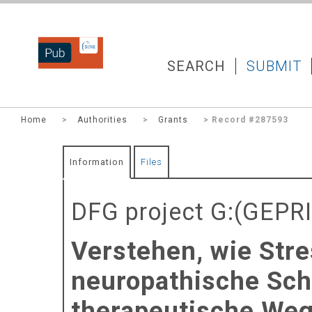
DZNEPUB
SEARCH
SUBMIT
Home
>
Authorities
>
Grants
> Record #287593
Information
Files
DFG project G:(GEPR
Verstehen, wie Str
neuropathische Sc
therapeutische We